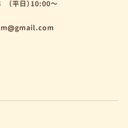
33 （平日）10:00～
sym@gmail.com